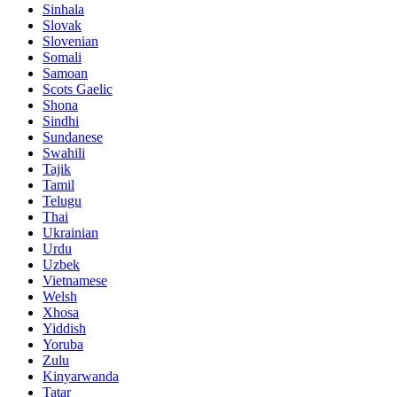
Sinhala
Slovak
Slovenian
Somali
Samoan
Scots Gaelic
Shona
Sindhi
Sundanese
Swahili
Tajik
Tamil
Telugu
Thai
Ukrainian
Urdu
Uzbek
Vietnamese
Welsh
Xhosa
Yiddish
Yoruba
Zulu
Kinyarwanda
Tatar