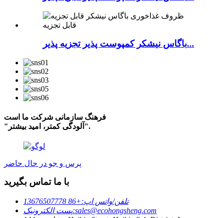
باگاس نیشکر کمپوست پذیر تجزیه پذیر...
فرهنگ سازمانی شرکت ما است
"آلودگی کمتر، امید بیشتر".
پرس و جو در حال حاضر
با ما تماس بگیرید
تلفن/واتس اپ:
+86 13676507778
sales@ecohongsheng.com
پست الکترونیک: