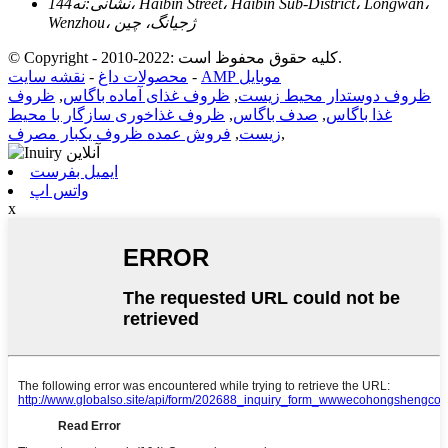
نشانی:
نه144، Haibin Street، Haibin Sub-District، Longwan،
Wenzhou، ژجیانگ، چین
© Copyright - 2010-2022: کلیه حقوق محفوظ است.
AMP موبایل
-
محصولات داغ
-
نقشه سایت
ظروف دوستدار محیط زیست
,
ظروف غذای آماده باگاس
,
ظروف
غذا باگاس
,
صدف باگاس
,
ظروف غذاخوری سازگار با محیط
,
زیست
,
فروش عمده ظروف یکبار مصرف
ایمیل بفرست
واتس اپ
x